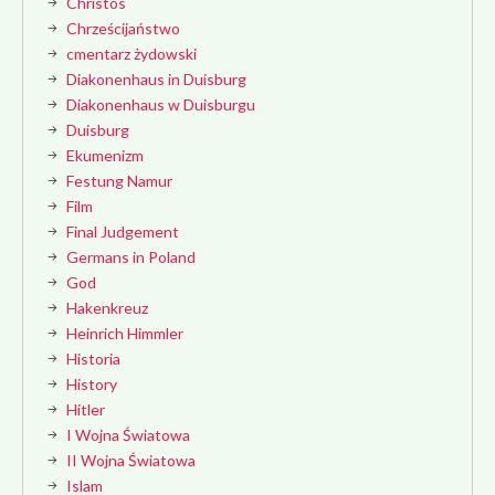
Christos
Chrześcijaństwo
cmentarz żydowski
Diakonenhaus in Duisburg
Diakonenhaus w Duisburgu
Duisburg
Ekumenizm
Festung Namur
Film
Final Judgement
Germans in Poland
God
Hakenkreuz
Heinrich Himmler
Historia
History
Hitler
I Wojna Światowa
II Wojna Światowa
Islam