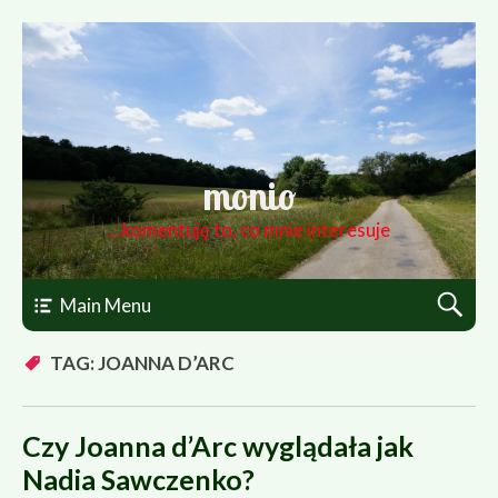
monio
…komentuję to, co mnie interesuje
Main Menu
TAG: JOANNA D’ARC
Czy Joanna d’Arc wyglądała jak
Nadia Sawczenko?