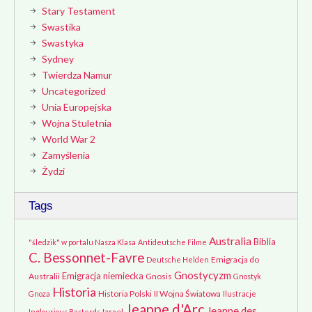
Stary Testament
Swastika
Swastyka
Sydney
Twierdza Namur
Uncategorized
Unia Europejska
Wojna Stuletnia
World War 2
Zamyślenia
Żydzi
Tags
Australia
Biblia
"śledzik" w portalu Nasza Klasa
Antideutsche Filme
C. Bessonnet-Favre
Emigracja do
Deutsche Helden
Gnostycyzm
Emigracja niemiecka
Australii
Gnosis
Gnostyk
Historia
Historia Polski
II Wojna Światowa
Gnoza
Ilustracje
Jeanne d'Arc
Jeanne des
Izrael
Inglourious Basterds