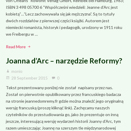
von Orleans” Rowohlt Verlag GmbH, Reinbek bei Hamburg, 1983;
ISBN 3 498 05700 6 “Współcześni wiedzieli: Jeanne d’Arc jest
kobietą”…”Lecz zachowywała się jak mężczyzna”. Są to tytuły
dwóch rozdziałów z pierwszej części książki. Autorem jest
niemiecki romanista, historyk i pedagogik, urodzony w 1911 roku
we Freibergu w …
Read More
Joanna d’Arc – narzędzie Reformy?
monio
28 September 2015
0
Tekst prezentowany poniżej nie został napisany przez nas.
Został on pierwotnie opublikowany przez francuskiego badacza
na stronie jeannedomremy.fr gdzie można znaleźć jego oryginalną
wersję francuską (proszę kliknąć link). Zachęcamy naszych
czytelników do przestudiowania go, jako że prezentuje on inną
jeszcze, interesującą wersję wydarzeń historii Joanny d’Arc, tym
razem umieszczając Joannę na szerszym tle międzynarodowej