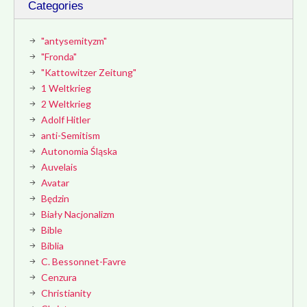
Categories
"antysemityzm"
"Fronda"
"Kattowitzer Zeitung"
1 Weltkrieg
2 Weltkrieg
Adolf Hitler
anti-Semitism
Autonomia Śląska
Auvelais
Avatar
Będzin
Biały Nacjonalizm
Bible
Biblia
C. Bessonnet-Favre
Cenzura
Christianity