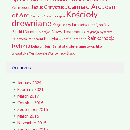
Joanna d'Arc
Joan
Jezus Chrystus
Armoises
Kościoły
of Arc
Klemens Aleksandryjski
drewniane
Krajobrazy
luterańska emigracja z
Nowy Testament
Polski i Niemiec
Marcjon
Ordynacja wyborcza
Reinkarnacja
Polityka
Palestyna
Parlament
Quentin Tarantino
Religia
staroluteranie
Swastika
Religion
Sejm
Senat
Swastyka
Terlikowski
Śląsk
War comedy
Archives
January 2024
February 2021
March 2017
October 2016
September 2016
March 2016
November 2015
September 2015