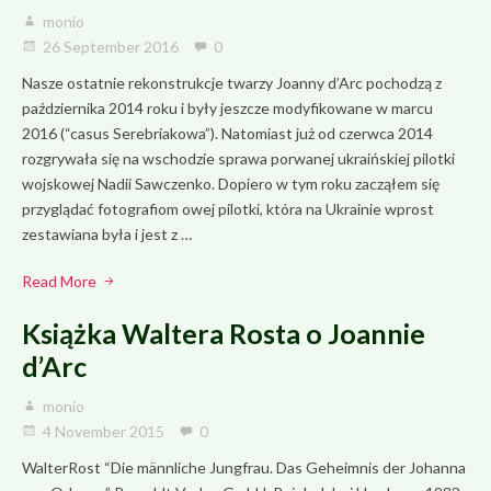
monio
26 September 2016
0
Nasze ostatnie rekonstrukcje twarzy Joanny d’Arc pochodzą z
października 2014 roku i były jeszcze modyfikowane w marcu
2016 (“casus Serebriakowa”). Natomiast już od czerwca 2014
rozgrywała się na wschodzie sprawa porwanej ukraińskiej pilotki
wojskowej Nadii Sawczenko. Dopiero w tym roku zacząłem się
przyglądać fotografiom owej pilotki, która na Ukrainie wprost
zestawiana była i jest z …
Read More
Książka Waltera Rosta o Joannie
d’Arc
monio
4 November 2015
0
WalterRost “Die männliche Jungfrau. Das Geheimnis der Johanna