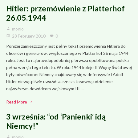
Hitler: przemówienie z Platterhof
26.05.1944
monio
28 February 2010
0
Poniżej zamieszczony jest pełny tekst przemówienia Hitlera do
oficerów i generałów, wygłoszonego w Platterhof 26 maja 1944
roku. Jest to najprawdopodobniej pierwsza opublikowana polska
pełna wersja tego tekstu. W roku 1944 koleje II Wojny Światowej
były odwrócone: Niemcy znajdowały się w defensywie i Adolf
Hitler niewątpliwie uważał za rzecz stosowną udzielenie
najwyższym dowódcom wojskowym III …
Read More
3 września: “od ‘Panienki’ idą
Niemcy!”
monio