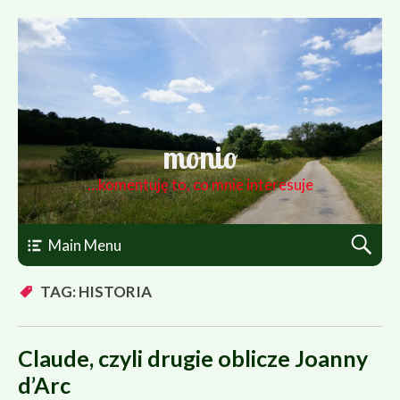
monio
…komentuję to, co mnie interesuje
Main Menu
TAG: HISTORIA
Claude, czyli drugie oblicze Joanny
d’Arc