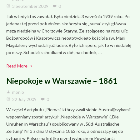
3 September 2009
0
Tak wtedy ktoś zawołał. Była niedziela 3 września 1939 roku. Po
jedenastej przed południem skończyła się „suma” czyli główna
msza niedzielna w Chorzowie Starym. Ze stojącego na rogu ulic
Bożogrobców i Kasprowicza neogotyckiego kościoła św. Marii
Magdaleny wychodzili już ludzie. Było ich sporo, jak to w niedzielę
po mszy. Schodzili schodkami w dół, na chodnik, …
Read More
Niepokoje w Warszawie – 1861
monio
22 July 2009
0
W części 6 artykułu „Pierwsi, którzy zwali siebie Australijczykami”
wspomniany został artykuł „Niepokoje w Warszawie” („Die
Unruhen in Warschau”) opublikowany w „Süd-Australische
Zeitung” Nr 3 z dnia 8 stycznia 1862 roku, a odnoszący się do
sytuacji w Polsce na krótko przed wybuchem Powstania