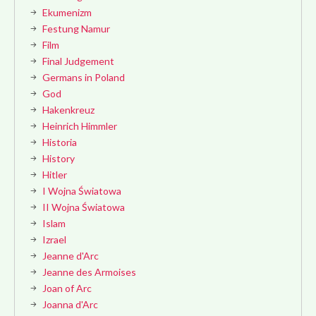
Ekumenizm
Festung Namur
Film
Final Judgement
Germans in Poland
God
Hakenkreuz
Heinrich Himmler
Historia
History
Hitler
I Wojna Światowa
II Wojna Światowa
Islam
Izrael
Jeanne d'Arc
Jeanne des Armoises
Joan of Arc
Joanna d'Arc