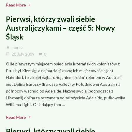
Read More
Pierwsi, którzy zwali siebie
Australijczykami – część 5: Nowy
Śląsk
monio
20 July 2009
0
O ile pierwszym miejscem osiedlenia luterańskich kolonistów z
Prus był Klemzig, a najbardziej znaną ich miejscowością jest
Hahndorf, to z kolei najbardziej „niemieckim” rejonem w Australii
jest Dolina Barossy (Barossa Valley) w Południowej Australii na
północny wschód od Adelaide. Nazwę swoją (pochodzącą z
Hiszpanii) dolina ta otrzymała od założyciela Adelaide, pułkownika
Williama Light. Osiadający tam …
Read More
Pierwsi, którzy zwali siebie