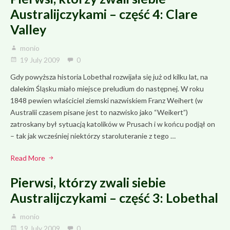
Australijczykami – część 4: Clare
Valley
monio
19 July 2009
0
Gdy powyższa historia Lobethal rozwijała się już od kilku lat, na
dalekim Śląsku miało miejsce preludium do następnej. W roku
1848 pewien właściciel ziemski nazwiskiem Franz Weihert (w
Australii czasem pisane jest to nazwisko jako “Weikert”)
zatroskany był sytuacją katolików w Prusach i w końcu podjął on
– tak jak wcześniej niektórzy staroluteranie z tego …
Read More
Pierwsi, którzy zwali siebie
Australijczykami – część 3: Lobethal
monio
19 July 2009
0