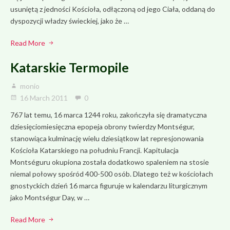
usuniętą z jedności Kościoła, odłączoną od jego Ciała, oddaną do
dyspozycji władzy świeckiej, jako że …
Read More
Katarskie Termopile
monio
16 March 2011
0
767 lat temu, 16 marca 1244 roku, zakończyła się dramatyczna
dziesięciomiesięczna epopeja obrony twierdzy Montségur,
stanowiąca kulminację wielu dziesiątkow lat represjonowania
Kościoła Katarskiego na południu Francji. Kapitulacja
Montséguru okupiona została dodatkowo spaleniem na stosie
niemal połowy spośród 400-500 osób. Dlatego też w kościołach
gnostyckich dzień 16 marca figuruje w kalendarzu liturgicznym
jako Montségur Day, w …
Read More