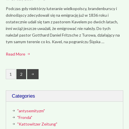
Podczas gdy niektórzy luteranie wielkopolscy, brandenburscy i
dolnośląscy zdecydowali się na emigrację już w 1836 roku i
ostatecznie udali się tam z pastorem Kavelem po dwóch latach,
inni wciąż jeszcze uważali, że emigrować nie należy. Do tych
należał pastor Gotthard Daniel Fritzsche z Turowa, działający na
tym samym terenie co ks. Kavel, na pograniczu Śląska …
Read More
1
2
Categories
"antysemityzm"
"Fronda"
"Kattowitzer Zeitung"