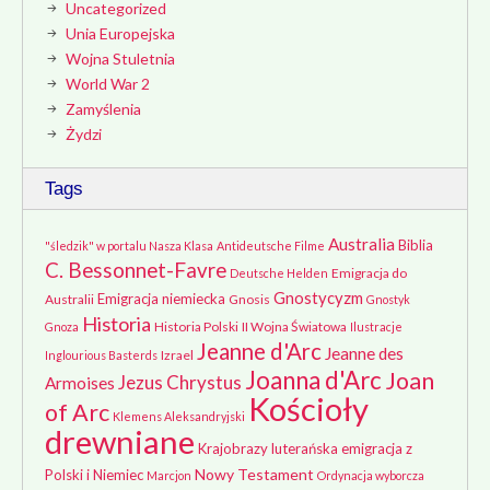
Uncategorized
Unia Europejska
Wojna Stuletnia
World War 2
Zamyślenia
Żydzi
Tags
Australia
Biblia
"śledzik" w portalu Nasza Klasa
Antideutsche Filme
C. Bessonnet-Favre
Emigracja do
Deutsche Helden
Gnostycyzm
Emigracja niemiecka
Australii
Gnosis
Gnostyk
Historia
Historia Polski
II Wojna Światowa
Gnoza
Ilustracje
Jeanne d'Arc
Jeanne des
Izrael
Inglourious Basterds
Joanna d'Arc
Joan
Jezus Chrystus
Armoises
Kościoły
of Arc
Klemens Aleksandryjski
drewniane
Krajobrazy
luterańska emigracja z
Nowy Testament
Polski i Niemiec
Marcjon
Ordynacja wyborcza