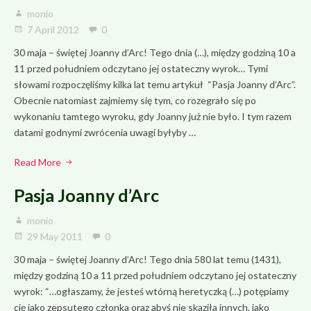
monio
7 April 2012
0
30 maja – świętej Joanny d’Arc! Tego dnia (…), między godziną 10 a
11 przed południem odczytano jej ostateczny wyrok… Tymi
słowami rozpoczęliśmy kilka lat temu artykuł “Pasja Joanny d’Arc”.
Obecnie natomiast zajmiemy się tym, co rozegrało się po
wykonaniu tamtego wyroku, gdy Joanny już nie było. I tym razem
datami godnymi zwrócenia uwagi byłyby …
Read More
Pasja Joanny d’Arc
monio
29 May 2011
0
30 maja – świętej Joanny d’Arc! Tego dnia 580 lat temu (1431),
między godziną 10 a 11 przed południem odczytano jej ostateczny
wyrok: “…ogłaszamy, że jesteś wtórną heretyczką (…) potępiamy
cię jako zepsutego członka oraz abyś nie skaziła innych, jako