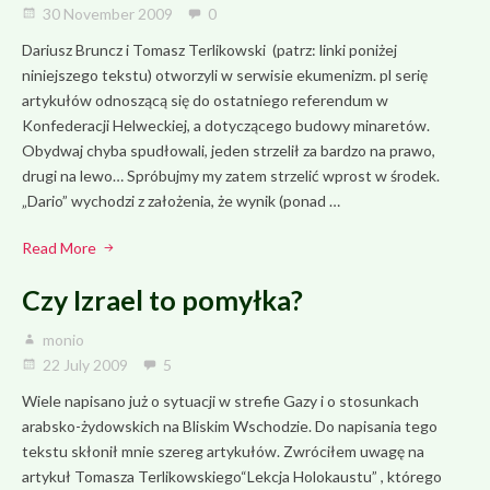
30 November 2009
0
Dariusz Bruncz i Tomasz Terlikowski (patrz: linki poniżej
niniejszego tekstu) otworzyli w serwisie ekumenizm. pl serię
artykułów odnoszącą się do ostatniego referendum w
Konfederacji Helweckiej, a dotyczącego budowy minaretów.
Obydwaj chyba spudłowali, jeden strzelił za bardzo na prawo,
drugi na lewo… Spróbujmy my zatem strzelić wprost w środek.
„Dario” wychodzi z założenia, że wynik (ponad …
Read More
Czy Izrael to pomyłka?
monio
22 July 2009
5
Wiele napisano już o sytuacji w strefie Gazy i o stosunkach
arabsko-żydowskich na Bliskim Wschodzie. Do napisania tego
tekstu skłonił mnie szereg artykułów. Zwróciłem uwagę na
artykuł Tomasza Terlikowskiego“Lekcja Holokaustu” , którego