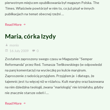
pierwotnym miejscem opublikowania był magazyn Polska. The
Times. Właściwie powtórzył w nim to, co już pisał w innych
publikacjach na temat obecnej rzeźni …
Read More
Maria, córka Izydy
monio
16 July 2009
0
Zostałem zaproszony swego czasu w Magazynie “Semper
Reformanda” przez Red. Tomasza Terlikowskiego (w odpowiedzi
na parę komentarzy) na wycieczkę po kulcie maryjnym.
Zaproszenie z radością przyjąłem. Przyjąłem je i dlatego, że
tajemnic jest tu więcej niż w różańcu. Kult maryjny oraz bazowana
na nim dziedzina teologii, zwana “mariologią” nie istniałyby, gdyby
nie znacznie starsze odeń i …
Read More