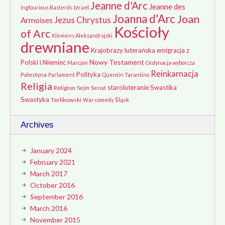
Jeanne d'Arc
Jeanne des
Izrael
Inglourious Basterds
Joanna d'Arc
Joan
Jezus Chrystus
Armoises
Kościoły
of Arc
Klemens Aleksandryjski
drewniane
Krajobrazy
luterańska emigracja z
Nowy Testament
Polski i Niemiec
Marcjon
Ordynacja wyborcza
Reinkarnacja
Polityka
Palestyna
Parlament
Quentin Tarantino
Religia
staroluteranie
Swastika
Religion
Sejm
Senat
Swastyka
Terlikowski
Śląsk
War comedy
Archives
January 2024
February 2021
March 2017
October 2016
September 2016
March 2016
November 2015