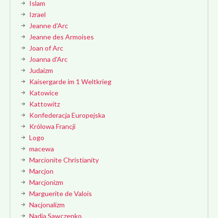
Islam
Izrael
Jeanne d'Arc
Jeanne des Armoises
Joan of Arc
Joanna d'Arc
Judaizm
Kaisergarde im 1 Weltkrieg
Katowice
Kattowitz
Konfederacja Europejska
Królowa Francji
Logo
macewa
Marcionite Christianity
Marcjon
Marcjonizm
Marguerite de Valois
Nacjonalizm
Nadia Sawczenko