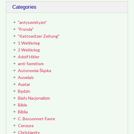
Categories
"antysemityzm"
"Fronda"
"Kattowitzer Zeitung"
1 Weltkrieg
2 Weltkrieg
Adolf Hitler
anti-Semitism
Autonomia Śląska
Auvelais
Avatar
Będzin
Biały Nacjonalizm
Bible
Biblia
C. Bessonnet-Favre
Cenzura
Christianity