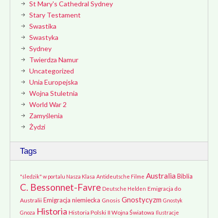
St Mary's Cathedral Sydney
Stary Testament
Swastika
Swastyka
Sydney
Twierdza Namur
Uncategorized
Unia Europejska
Wojna Stuletnia
World War 2
Zamyślenia
Żydzi
Tags
Australia
Biblia
"śledzik" w portalu Nasza Klasa
Antideutsche Filme
C. Bessonnet-Favre
Emigracja do
Deutsche Helden
Gnostycyzm
Emigracja niemiecka
Australii
Gnosis
Gnostyk
Historia
Historia Polski
II Wojna Światowa
Gnoza
Ilustracje