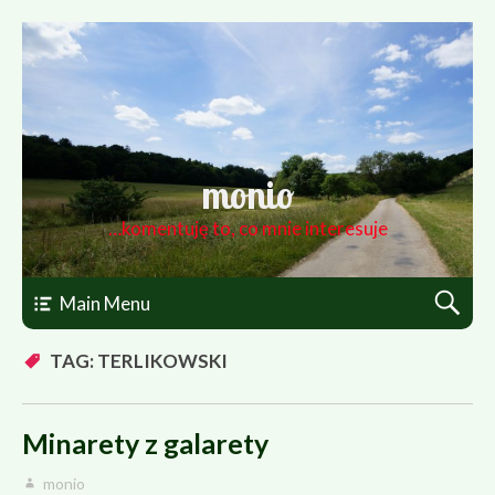
monio
…komentuję to, co mnie interesuje
Main Menu
TAG: TERLIKOWSKI
Minarety z galarety
monio