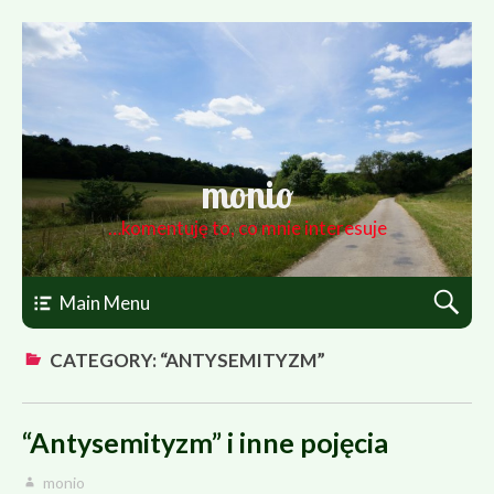
monio
…komentuję to, co mnie interesuje
Main Menu
CATEGORY: “ANTYSEMITYZM”
“Antysemityzm” i inne pojęcia
monio