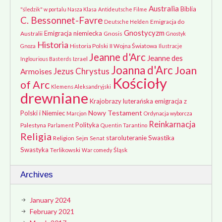
Australia
Biblia
"śledzik" w portalu Nasza Klasa
Antideutsche Filme
C. Bessonnet-Favre
Emigracja do
Deutsche Helden
Gnostycyzm
Emigracja niemiecka
Australii
Gnosis
Gnostyk
Historia
Historia Polski
II Wojna Światowa
Gnoza
Ilustracje
Jeanne d'Arc
Jeanne des
Izrael
Inglourious Basterds
Joanna d'Arc
Joan
Jezus Chrystus
Armoises
Kościoły
of Arc
Klemens Aleksandryjski
drewniane
Krajobrazy
luterańska emigracja z
Nowy Testament
Polski i Niemiec
Marcjon
Ordynacja wyborcza
Reinkarnacja
Polityka
Palestyna
Parlament
Quentin Tarantino
Religia
staroluteranie
Swastika
Religion
Sejm
Senat
Swastyka
Terlikowski
Śląsk
War comedy
Archives
January 2024
February 2021