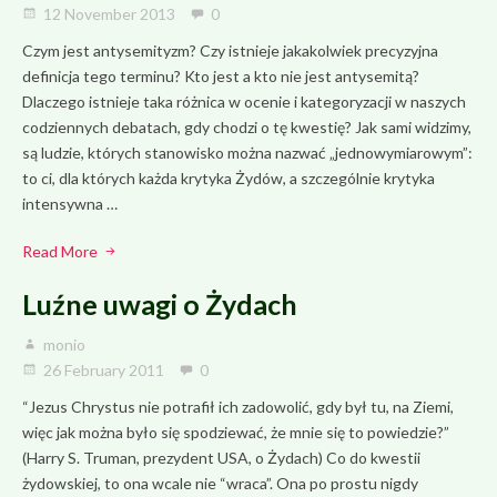
12 November 2013
0
Czym jest antysemityzm? Czy istnieje jakakolwiek precyzyjna
definicja tego terminu? Kto jest a kto nie jest antysemitą?
Dlaczego istnieje taka różnica w ocenie i kategoryzacji w naszych
codziennych debatach, gdy chodzi o tę kwestię? Jak sami widzimy,
są ludzie, których stanowisko można nazwać „jednowymiarowym”:
to ci, dla których każda krytyka Żydów, a szczególnie krytyka
intensywna …
Read More
Luźne uwagi o Żydach
monio
26 February 2011
0
“Jezus Chrystus nie potrafił ich zadowolić, gdy był tu, na Ziemi,
więc jak można było się spodziewać, że mnie się to powiedzie?”
(Harry S. Truman, prezydent USA, o Żydach) Co do kwestii
żydowskiej, to ona wcale nie “wraca”. Ona po prostu nigdy