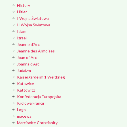
History
Hitler
I Wojna Światowa
II Wojna Światowa
Islam
Izrael
Jeanne d'Arc
Jeanne des Armoises
Joan of Arc
Joanna d'Arc
Judaizm
Kaisergarde im 1 Weltkrieg
Katowice
Kattowitz
Konfederacja Europejska
Królowa Francji
Logo
macewa
Marcionite Christianity