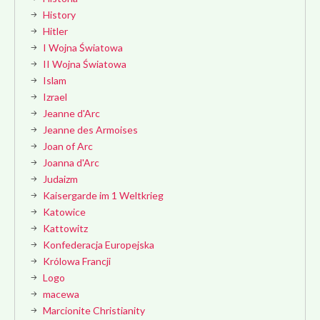
History
Hitler
I Wojna Światowa
II Wojna Światowa
Islam
Izrael
Jeanne d'Arc
Jeanne des Armoises
Joan of Arc
Joanna d'Arc
Judaizm
Kaisergarde im 1 Weltkrieg
Katowice
Kattowitz
Konfederacja Europejska
Królowa Francji
Logo
macewa
Marcionite Christianity