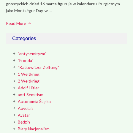
gnostyckich dzień 16 marca figuruje w kalendarzu liturgicznym
jako Montségur Day, w …
Read More
Categories
"antysemityzm"
"Fronda"
"Kattowitzer Zeitung"
1 Weltkrieg
2 Weltkrieg
Adolf Hitler
anti-Semitism
Autonomia Śląska
Auvelais
Avatar
Będzin
Biały Nacjonalizm