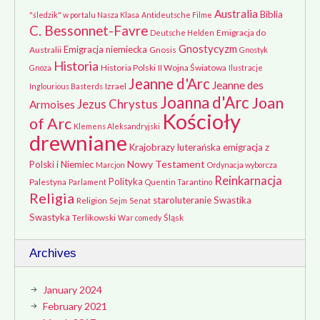
Australia
Biblia
"śledzik" w portalu Nasza Klasa
Antideutsche Filme
C. Bessonnet-Favre
Emigracja do
Deutsche Helden
Gnostycyzm
Emigracja niemiecka
Australii
Gnosis
Gnostyk
Historia
Historia Polski
II Wojna Światowa
Gnoza
Ilustracje
Jeanne d'Arc
Jeanne des
Izrael
Inglourious Basterds
Joanna d'Arc
Joan
Jezus Chrystus
Armoises
Kościoły
of Arc
Klemens Aleksandryjski
drewniane
Krajobrazy
luterańska emigracja z
Nowy Testament
Polski i Niemiec
Marcjon
Ordynacja wyborcza
Reinkarnacja
Polityka
Palestyna
Parlament
Quentin Tarantino
Religia
staroluteranie
Swastika
Religion
Sejm
Senat
Swastyka
Terlikowski
Śląsk
War comedy
Archives
January 2024
February 2021