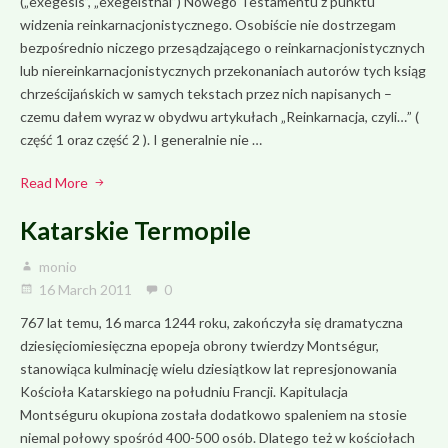
(„exegesis”, „exegeisthai”) Nowego Testamentu z punktu
widzenia reinkarnacjonistycznego. Osobiście nie dostrzegam
bezpośrednio niczego przesądzającego o reinkarnacjonistycznych
lub niereinkarnacjonistycznych przekonaniach autorów tych ksiąg
chrześcijańskich w samych tekstach przez nich napisanych –
czemu dałem wyraz w obydwu artykułach „Reinkarnacja, czyli…” (
część 1 oraz część 2 ). I generalnie nie …
Read More
Katarskie Termopile
monio
16 March 2011
0
767 lat temu, 16 marca 1244 roku, zakończyła się dramatyczna
dziesięciomiesięczna epopeja obrony twierdzy Montségur,
stanowiąca kulminację wielu dziesiątkow lat represjonowania
Kościoła Katarskiego na południu Francji. Kapitulacja
Montséguru okupiona została dodatkowo spaleniem na stosie
niemal połowy spośród 400-500 osób. Dlatego też w kościołach