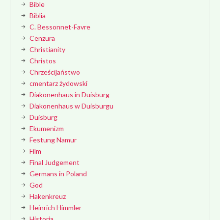
Bible
Biblia
C. Bessonnet-Favre
Cenzura
Christianity
Christos
Chrześcijaństwo
cmentarz żydowski
Diakonenhaus in Duisburg
Diakonenhaus w Duisburgu
Duisburg
Ekumenizm
Festung Namur
Film
Final Judgement
Germans in Poland
God
Hakenkreuz
Heinrich Himmler
Historia