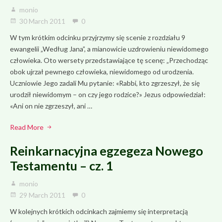
monio
30 March 2011
0
W tym krótkim odcinku przyjrzymy się scenie z rozdziału 9
ewangelii „Według Jana”, a mianowicie uzdrowieniu niewidomego
człowieka. Oto wersety przedstawiające tę scenę: „Przechodząc
obok ujrzał pewnego człowieka, niewidomego od urodzenia.
Uczniowie Jego zadali Mu pytanie: «Rabbi, kto zgrzeszył, że się
urodził niewidomym – on czy jego rodzice?» Jezus odpowiedział:
«Ani on nie zgrzeszył, ani …
Read More
Reinkarnacyjna egzegeza Nowego
Testamentu – cz. 1
monio
29 March 2011
0
W kolejnych krótkich odcinkach zajmiemy się interpretacją