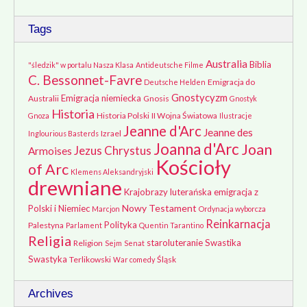
Tags
Australia
Biblia
"śledzik" w portalu Nasza Klasa
Antideutsche Filme
C. Bessonnet-Favre
Emigracja do
Deutsche Helden
Gnostycyzm
Emigracja niemiecka
Australii
Gnosis
Gnostyk
Historia
Historia Polski
II Wojna Światowa
Gnoza
Ilustracje
Jeanne d'Arc
Jeanne des
Izrael
Inglourious Basterds
Joanna d'Arc
Joan
Jezus Chrystus
Armoises
Kościoły
of Arc
Klemens Aleksandryjski
drewniane
Krajobrazy
luterańska emigracja z
Nowy Testament
Polski i Niemiec
Marcjon
Ordynacja wyborcza
Reinkarnacja
Polityka
Palestyna
Parlament
Quentin Tarantino
Religia
staroluteranie
Swastika
Religion
Sejm
Senat
Swastyka
Terlikowski
Śląsk
War comedy
Archives