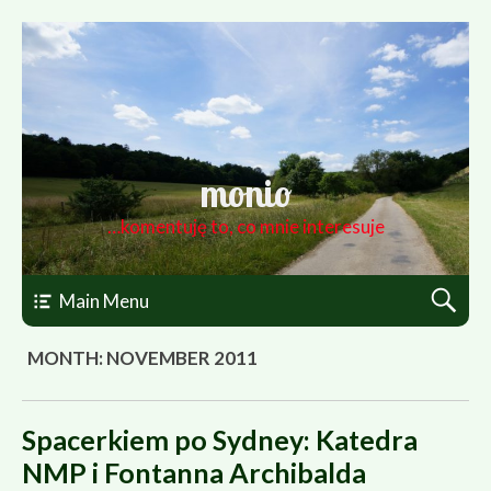
monio
…komentuję to, co mnie interesuje
Main Menu
MONTH: NOVEMBER 2011
Spacerkiem po Sydney: Katedra
NMP i Fontanna Archibalda