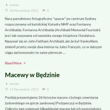
monio
26 November 2011
0
Nasz parodniowy fotograficzny “spacer” po centrum Sydney
rozpoczynamy od katolickiej Katedry NMP oraz Fontanny
Archibalda: Fontanna Archibalda (Archibald Memorial Fountain)
jest tak nazywana od nazwiska swego inicjatora i fundatora.
Nazywał się on John Feltham Archibald, ale że był frankofilem,
zmienił przeto swoje dwa imiona na Jules François, co w dalszym
ciągu zachowywało te same pierwsze …
Read More
Macewy w Będzinie
monio
17 November 2011
0
Poniżej prezentujemy 26 fotosów macew z byłego cmentarza
żydowskiego ne górze zamkowej (Podzamczu) w Będzinie.
Odkryto tam osiemset kilkadziesiąt macew lub ich pozostałości.