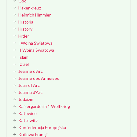
God
Hakenkreuz
Heinrich Himmler
Historia
History
Hitler
I Wojna Światowa
II Wojna Światowa
Islam
Izrael
Jeanne d'Arc
Jeanne des Armoises
Joan of Arc
Joanna d'Arc
Judaizm
Kaisergarde im 1 Weltkrieg
Katowice
Kattowitz
Konfederacja Europejska
Królowa Francji