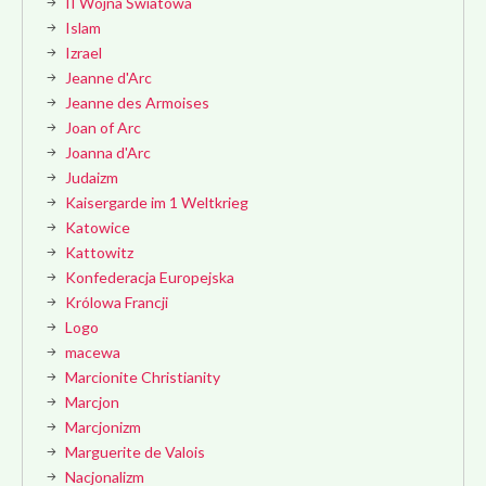
II Wojna Światowa
Islam
Izrael
Jeanne d'Arc
Jeanne des Armoises
Joan of Arc
Joanna d'Arc
Judaizm
Kaisergarde im 1 Weltkrieg
Katowice
Kattowitz
Konfederacja Europejska
Królowa Francji
Logo
macewa
Marcionite Christianity
Marcjon
Marcjonizm
Marguerite de Valois
Nacjonalizm