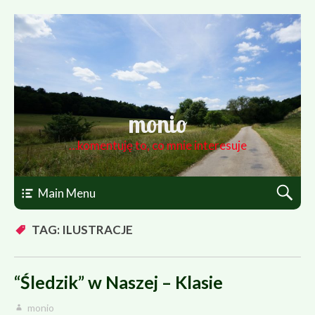
monio
…komentuję to, co mnie interesuje
Main Menu
TAG: ILUSTRACJE
“Śledzik” w Naszej – Klasie
monio