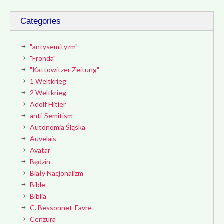
Categories
"antysemityzm"
"Fronda"
"Kattowitzer Zeitung"
1 Weltkrieg
2 Weltkrieg
Adolf Hitler
anti-Semitism
Autonomia Śląska
Auvelais
Avatar
Będzin
Biały Nacjonalizm
Bible
Biblia
C. Bessonnet-Favre
Cenzura