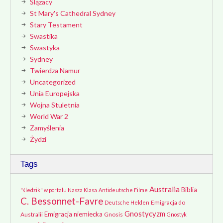
Ślązacy
St Mary's Cathedral Sydney
Stary Testament
Swastika
Swastyka
Sydney
Twierdza Namur
Uncategorized
Unia Europejska
Wojna Stuletnia
World War 2
Zamyślenia
Żydzi
Tags
Australia
Biblia
"śledzik" w portalu Nasza Klasa
Antideutsche Filme
C. Bessonnet-Favre
Emigracja do
Deutsche Helden
Gnostycyzm
Emigracja niemiecka
Australii
Gnosis
Gnostyk