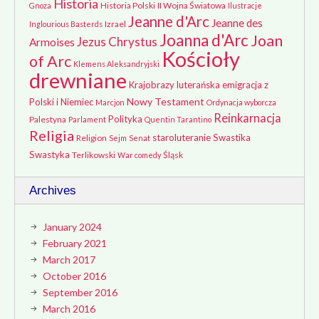
Historia
Historia Polski
II Wojna Światowa
Gnoza
Ilustracje
Jeanne d'Arc
Jeanne des
Izrael
Inglourious Basterds
Joanna d'Arc
Joan
Jezus Chrystus
Armoises
Kościoły
of Arc
Klemens Aleksandryjski
drewniane
Krajobrazy
luterańska emigracja z
Nowy Testament
Polski i Niemiec
Marcjon
Ordynacja wyborcza
Reinkarnacja
Polityka
Palestyna
Parlament
Quentin Tarantino
Religia
staroluteranie
Swastika
Religion
Sejm
Senat
Swastyka
Terlikowski
Śląsk
War comedy
Archives
January 2024
February 2021
March 2017
October 2016
September 2016
March 2016