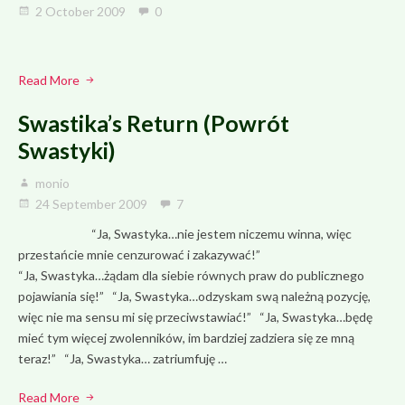
2 October 2009
0
Read More
Swastika’s Return (Powrót
Swastyki)
monio
24 September 2009
7
“Ja, Swastyka…nie jestem niczemu winna, więc
przestańcie mnie cenzurować i zakazywać!”
“Ja, Swastyka…żądam dla siebie równych praw do publicznego
pojawiania się!” “Ja, Swastyka…odzyskam swą należną pozycję,
więc nie ma sensu mi się przeciwstawiać!” “Ja, Swastyka…będę
mieć tym więcej zwolenników, im bardziej zadziera się ze mną
teraz!” “Ja, Swastyka… zatriumfuję …
Read More