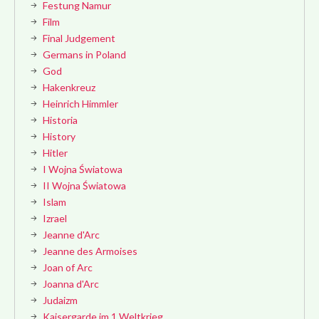
Festung Namur
Film
Final Judgement
Germans in Poland
God
Hakenkreuz
Heinrich Himmler
Historia
History
Hitler
I Wojna Światowa
II Wojna Światowa
Islam
Izrael
Jeanne d'Arc
Jeanne des Armoises
Joan of Arc
Joanna d'Arc
Judaizm
Kaisergarde im 1 Weltkrieg