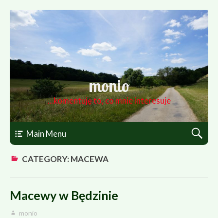
monio
…komentuję to, co mnie interesuje
Main Menu
CATEGORY: MACEWA
Macewy w Będzinie
monio