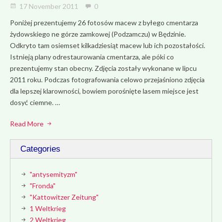
17 November 2011
0
Poniżej prezentujemy 26 fotosów macew z byłego cmentarza
żydowskiego ne górze zamkowej (Podzamczu) w Będzinie.
Odkryto tam osiemset kilkadziesiąt macew lub ich pozostałości.
Istnieją plany odrestaurowania cmentarza, ale póki co
prezentujemy stan obecny. Zdjęcia zostały wykonane w lipcu
2011 roku. Podczas fotografowania celowo przejaśniono zdjęcia
dla lepszej klarowności, bowiem porośnięte lasem miejsce jest
dosyć ciemne. …
Read More
Categories
"antysemityzm"
"Fronda"
"Kattowitzer Zeitung"
1 Weltkrieg
2 Weltkrieg