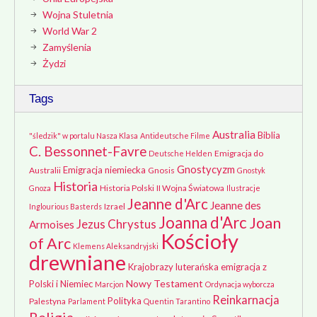
Wojna Stuletnia
World War 2
Zamyślenia
Żydzi
Tags
Australia
Biblia
"śledzik" w portalu Nasza Klasa
Antideutsche Filme
C. Bessonnet-Favre
Emigracja do
Deutsche Helden
Gnostycyzm
Emigracja niemiecka
Australii
Gnosis
Gnostyk
Historia
Historia Polski
II Wojna Światowa
Gnoza
Ilustracje
Jeanne d'Arc
Jeanne des
Izrael
Inglourious Basterds
Joanna d'Arc
Joan
Jezus Chrystus
Armoises
Kościoły
of Arc
Klemens Aleksandryjski
drewniane
Krajobrazy
luterańska emigracja z
Nowy Testament
Polski i Niemiec
Marcjon
Ordynacja wyborcza
Reinkarnacja
Polityka
Palestyna
Parlament
Quentin Tarantino