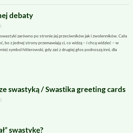
nej debaty
0
wastyki zarówno po stronie jej przeciwników jak i zwolenników. Cała
eć, bo z jednej strony przemawiają ci, co widzą – i chcą widzieć – w
ie) symbol hitlerowski, gdy zaś z drugiej głos podnoszą inni, dla
 ze swastyką / Swastika greeting cards
0
ał” swastykę?