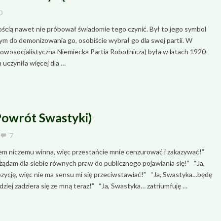
0
nością nawet nie próbował świadomie tego czynić. Był to jego symbol
nym do demonizowania go, osobiście wybrał go dla swej partii. W
dowosocjalistyczna Niemiecka Partia Robotnicza) była w latach 1920-
a uczyniła więcej dla …
Powrót Swastyki)
7
mu winna, więc przestańcie mnie cenzurować i zakazywać!”
ie równych praw do publicznego pojawiania się!” “Ja,
cję, więc nie ma sensu mi się przeciwstawiać!” “Ja, Swastyka…będę
ziej zadziera się ze mną teraz!” “Ja, Swastyka… zatriumfuję …