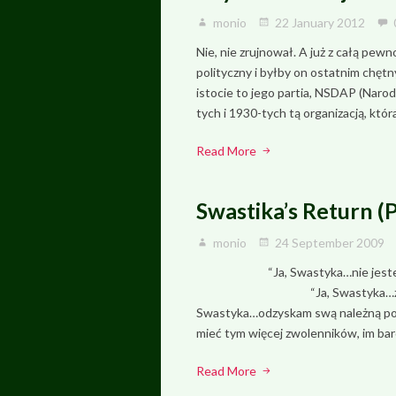
monio
22 January 2012
Nie, nie zrujnował. A już z całą pew
polityczny i byłby on ostatnim chęt
istocie to jego partia, NSDAP (Naro
tych i 1930-tych tą organizacją, któr
Read More
Swastika’s Return (
monio
24 September 2009
“Ja, Swastyka…nie jestem nicze
“Ja, Swastyka…żądam dla sieb
Swastyka…odzyskam swą należną pozy
mieć tym więcej zwolenników, im bard
Read More