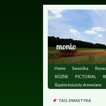
monio
…komentuję to, co mnie inte
Home
Swastika
Rozwa
RÓŻNE
PICTORIAL
R
Śląskie kościoły drewniane
TAG: SWASTYKA