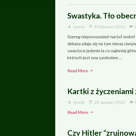
Swastyka. Tło obec
monio
8 February 2012
Szereg nieporozumień narósł wokół s
debata zdaje się na tym nieraz cierpi
swastyce jedynie (a co najmniej główn
których jest ona symbolem …
Read More
Kartki z życzeniami
monio
25 January 2012
Read More
Czy Hitler “zrujnow