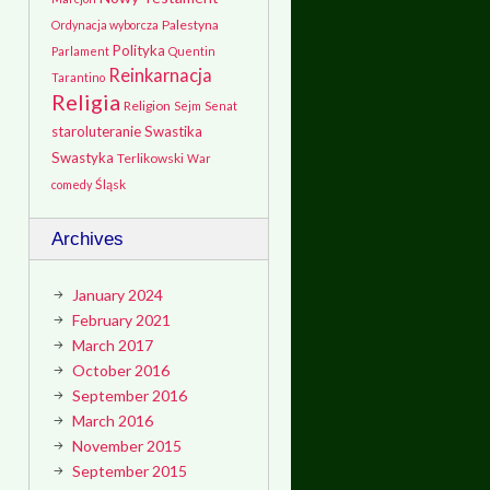
Palestyna
Ordynacja wyborcza
Polityka
Parlament
Quentin
Reinkarnacja
Tarantino
Religia
Religion
Sejm
Senat
staroluteranie
Swastika
Swastyka
Terlikowski
War
Śląsk
comedy
Archives
January 2024
February 2021
March 2017
October 2016
September 2016
March 2016
November 2015
September 2015