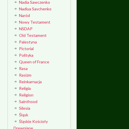
Nadia Sawczenko
Nadiya Savchenko
Naród
Nowy Testament
NSDAP
Old Testament
Palestyna
Pictorial
Polityka
Queen of France
Rasa
Rasizm
Reinkarnacja
Religia
Religion
Sainthood
Silesia
Śląsk
Śląskie Kościoły
Drewniane