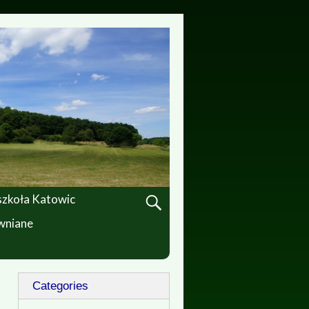
 szkoła Katowic
ewniane
Categories