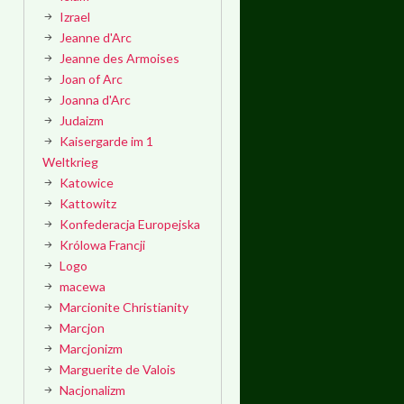
Izrael
Jeanne d'Arc
Jeanne des Armoises
Joan of Arc
Joanna d'Arc
Judaizm
Kaisergarde im 1
Weltkrieg
Katowice
Kattowitz
Konfederacja Europejska
Królowa Francji
Logo
macewa
Marcionite Christianity
Marcjon
Marcjonizm
Marguerite de Valois
Nacjonalizm