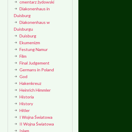
cmentarz żydowski
Diakonenhaus in
Duisburg
Diakonenhaus w
Duisburgu
Duisburg
Ekumenizm
Festung Namur
Film
Final Judgement
Germans in Poland
God
Hakenkreuz
Heinrich Himmler
Historia
History
Hitler
I Wojna Światowa
II Wojna Światowa
Islam