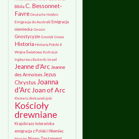
C. Bessonnet-
Biblia
Favre
Deutsche Helden
Emigracja
Emigracja do Australii
niemiecka
Gnosis
Gnostycyzm
Gnostyk
Gnoza
Historia
Historia Polski
II
Wojna Światowa
Ilustracje
Izrael
Inglourious Basterds
Jeanne d'Arc
Jeanne
Jezus
des Armoises
Joanna
Chrystus
d'Arc
Joan of Arc
Klemens Aleksandryjski
Kościoły
drewniane
Krajobrazy
luterańska
emigracja z Polski i Niemiec
Nowy Testament
Marcjon