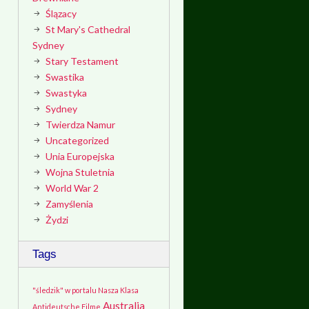
Ślązacy
St Mary's Cathedral
Sydney
Stary Testament
Swastika
Swastyka
Sydney
Twierdza Namur
Uncategorized
Unia Europejska
Wojna Stuletnia
World War 2
Zamyślenia
Żydzi
Tags
"śledzik" w portalu Nasza Klasa
Australia
Antideutsche Filme