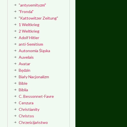
"antysemityzm"
"Fronda"
"Kattowitzer Zeitung"
1 Weltkrieg
2 Weltkrieg
Adolf Hitler
anti-Semitism
Autonomia Śląska
Auvelais
Avatar
Będzin
Biały Nacjonalizm
Bible
Biblia
C. Bessonnet-Favre
Cenzura
Christianity
Christos
Chrześcijaństwo