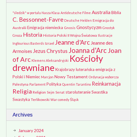
Australia
Biblia
"śledzik" w portalu Nasza Klasa
Antideutsche Filme
C. Bessonnet-Favre
Emigracja do
Deutsche Helden
Gnostycyzm
Emigracja niemiecka
Australii
Gnosis
Gnostyk
Historia
Historia Polski
II Wojna Światowa
Gnoza
Ilustracje
Jeanne d'Arc
Jeanne des
Izrael
Inglourious Basterds
Joanna d'Arc
Joan
Jezus Chrystus
Armoises
Kościoły
of Arc
Klemens Aleksandryjski
drewniane
Krajobrazy
luterańska emigracja z
Nowy Testament
Polski i Niemiec
Marcjon
Ordynacja wyborcza
Reinkarnacja
Polityka
Palestyna
Parlament
Quentin Tarantino
Religia
staroluteranie
Swastika
Religion
Sejm
Senat
Swastyka
Terlikowski
Śląsk
War comedy
Archives
January 2024