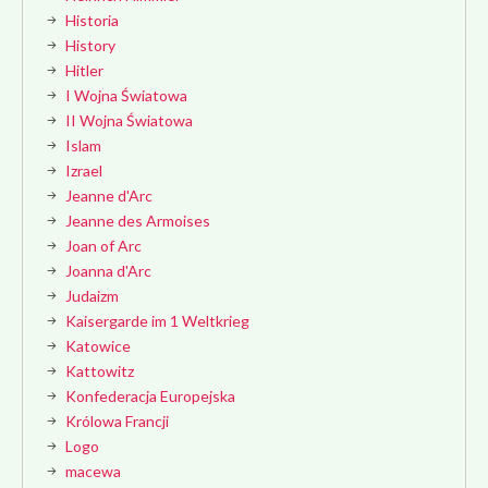
Historia
History
Hitler
I Wojna Światowa
II Wojna Światowa
Islam
Izrael
Jeanne d'Arc
Jeanne des Armoises
Joan of Arc
Joanna d'Arc
Judaizm
Kaisergarde im 1 Weltkrieg
Katowice
Kattowitz
Konfederacja Europejska
Królowa Francji
Logo
macewa