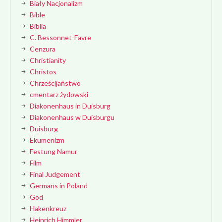
Biały Nacjonalizm
Bible
Biblia
C. Bessonnet-Favre
Cenzura
Christianity
Christos
Chrześcijaństwo
cmentarz żydowski
Diakonenhaus in Duisburg
Diakonenhaus w Duisburgu
Duisburg
Ekumenizm
Festung Namur
Film
Final Judgement
Germans in Poland
God
Hakenkreuz
Heinrich Himmler