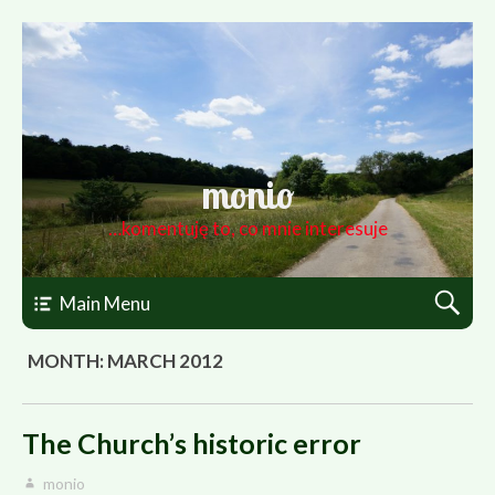
monio
…komentuję to, co mnie interesuje
Main Menu
MONTH: MARCH 2012
The Church’s historic error
monio