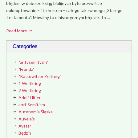
błędem w doborze ksiąg biblijnych było oczywiście
dokooptowanie – i to hurtem – całego tak zwanego „Starego
Testamentu”. Mówimy tu o historycznym błędzie. To …
Read More
Categories
"antysemityzm"
"Fronda"
"Kattowitzer Zeitung"
1 Weltkrieg
2 Weltkrieg
Adolf Hitler
anti-Semitism
Autonomia Śląska
Auvelais
Avatar
Będzin