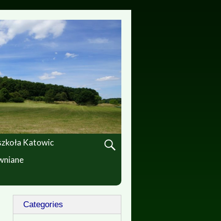
 szkoła Katowic
ewniane
Categories