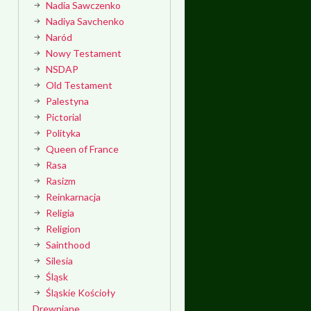
Nadia Sawczenko
Nadiya Savchenko
Naród
Nowy Testament
NSDAP
Old Testament
Palestyna
Pictorial
Polityka
Queen of France
Rasa
Rasizm
Reinkarnacja
Religia
Religion
Sainthood
Silesia
Śląsk
Śląskie Kościoły
Drewniane