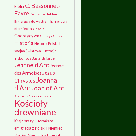
C. Bessonnet-
Biblia
Favre
Deutsche Helden
Emigracja
Emigracja do Australii
niemiecka
Gnosis
Gnostycyzm
Gnostyk
Gnoza
Historia
Historia Polski
II
Wojna Światowa
Ilustracje
Izrael
Inglourious Basterds
Jeanne d'Arc
Jeanne
Jezus
des Armoises
Joanna
Chrystus
d'Arc
Joan of Arc
Klemens Aleksandryjski
Kościoły
drewniane
Krajobrazy
luterańska
emigracja z Polski i Niemiec
Nowy Testament
Marcjon