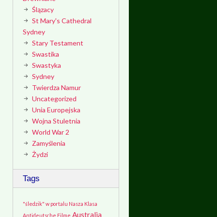
Ślązacy
St Mary's Cathedral
Sydney
Stary Testament
Swastika
Swastyka
Sydney
Twierdza Namur
Uncategorized
Unia Europejska
Wojna Stuletnia
World War 2
Zamyślenia
Żydzi
Tags
"śledzik" w portalu Nasza Klasa
Australia
Antideutsche Filme