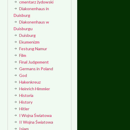
cmentarz żydowski
Diakonenhaus in
Duisburg
Diakonenhaus w
Duisburgu
Duisburg
Ekumenizm
Festung Namur
Film
Final Judgement
Germans in Poland
God
Hakenkreuz
Heinrich Himmler
Historia
History
Hitler
I Wojna Światowa
II Wojna Światowa
Islam