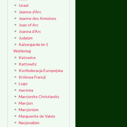
Izrael
Jeanne d'Arc
Jeanne des Armoises
Joan of Arc
Joanna d'Arc
Judaizm
Kaisergarde im 1
Weltkrieg
Katowice
Kattowitz
Konfederacja Europejska
Królowa Francji
Logo
macewa
Marcionite Christianity
Marcjon
Marcjonizm
Marguerite de Valois
Nacjonalizm