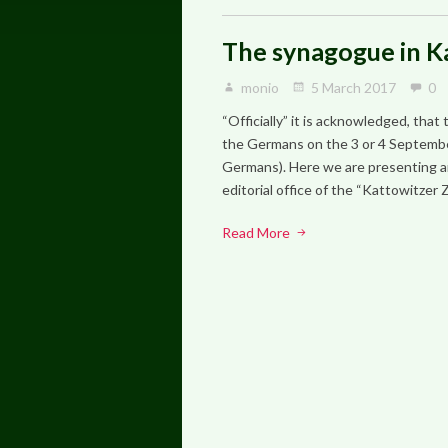
The synagogue in K
monio
5 March 2017
0
“Officially” it is acknowledged, tha
the Germans on the 3 or 4 Septemb
Germans). Here we are presenting a
editorial office of the “Kattowitzer 
Read More