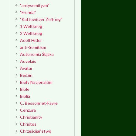
"antysemityzm"
"Fronda"
"Kattowitzer Zeitung"
1 Weltkrieg
2 Weltkrieg
Adolf Hitler
anti-Semitism
Autonomia Śląska
Auvelais
Avatar
Będzin
Biały Nacjonalizm
Bible
Biblia
C. Bessonnet-Favre
Cenzura
Christianity
Christos
Chrześcijaństwo