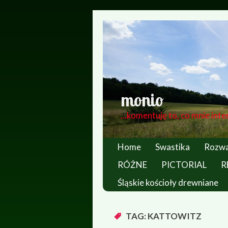
monio
…komentuję to, co mnie inte
Home
Swastika
Rozwa
RÓŻNE
PICTORIAL
R
Śląskie kościoły drewniane
TAG: KATTOWITZ