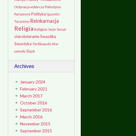
Palestyna
Ordynacja wyborcza
Polityka
Parlament
Quentin
Reinkarnacja
Tarantino
Religia
Religion
Sejm
Senat
staroluteranie
Swastika
Swastyka
Terlikowski
War
Śląsk
comedy
Archives
January 2024
February 2021
March 2017
October 2016
September 2016
March 2016
November 2015
September 2015