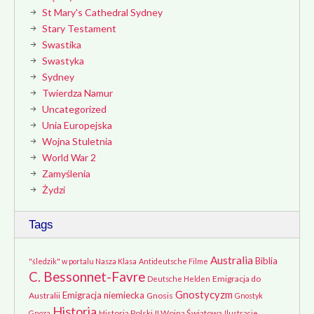
St Mary's Cathedral Sydney
Stary Testament
Swastika
Swastyka
Sydney
Twierdza Namur
Uncategorized
Unia Europejska
Wojna Stuletnia
World War 2
Zamyślenia
Żydzi
Tags
Australia
Biblia
"śledzik" w portalu Nasza Klasa
Antideutsche Filme
C. Bessonnet-Favre
Emigracja do
Deutsche Helden
Gnostycyzm
Emigracja niemiecka
Australii
Gnosis
Gnostyk
Historia
Historia Polski
II Wojna Światowa
Gnoza
Ilustracje