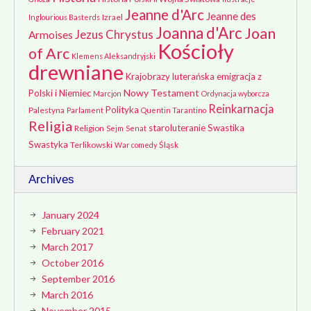
Jeanne d'Arc
Jeanne des
Izrael
Inglourious Basterds
Joanna d'Arc
Joan
Jezus Chrystus
Armoises
Kościoły
of Arc
Klemens Aleksandryjski
drewniane
Krajobrazy
luterańska emigracja z
Nowy Testament
Polski i Niemiec
Marcjon
Ordynacja wyborcza
Reinkarnacja
Polityka
Palestyna
Parlament
Quentin Tarantino
Religia
staroluteranie
Swastika
Religion
Sejm
Senat
Swastyka
Terlikowski
Śląsk
War comedy
Archives
January 2024
February 2021
March 2017
October 2016
September 2016
March 2016
November 2015