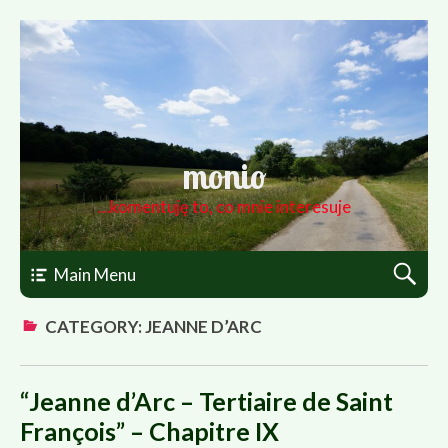
monio
…komentuję to, co mnie interesuje
Main Menu
CATEGORY: JEANNE D’ARC
“Jeanne d’Arc – Tertiaire de Saint
François” – Chapitre IX