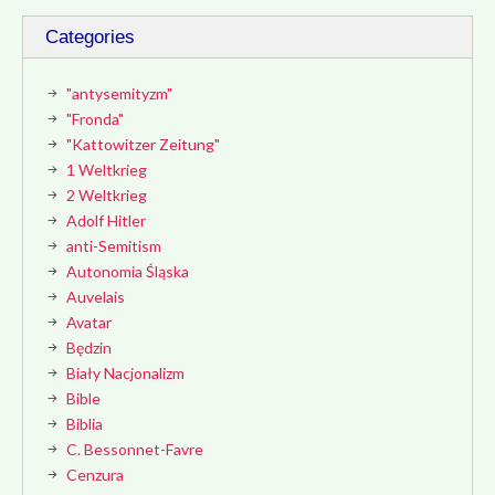
Categories
"antysemityzm"
"Fronda"
"Kattowitzer Zeitung"
1 Weltkrieg
2 Weltkrieg
Adolf Hitler
anti-Semitism
Autonomia Śląska
Auvelais
Avatar
Będzin
Biały Nacjonalizm
Bible
Biblia
C. Bessonnet-Favre
Cenzura